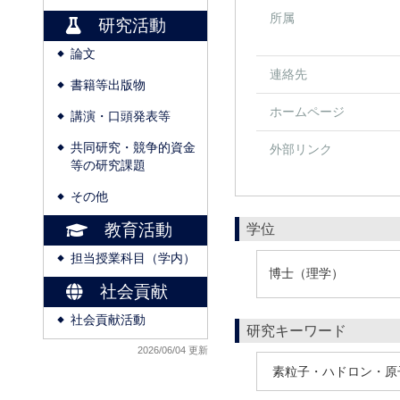
所属
研究活動
論文
◆
連絡先
書籍等出版物
◆
ホームページ
講演・口頭発表等
◆
共同研究・競争的資金
外部リンク
◆
等の研究課題
その他
◆
教育活動
学位
担当授業科目（学内）
◆
博士（理学）
社会貢献
社会貢献活動
◆
研究キーワード
2026/06/04 更新
素粒子・ハドロン・原