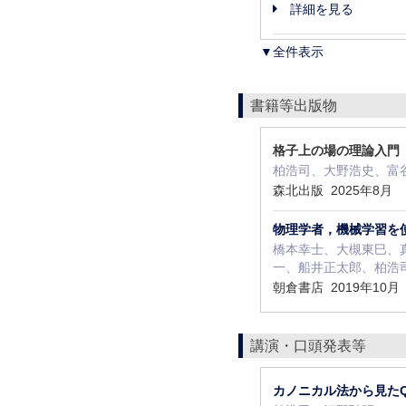
詳細を見る
▼全件表示
書籍等出版物
格子上の場の理論入門
柏浩司、大野浩史、富
森北出版 2025年8月
物理学者，機械学習を
橋本幸士、大槻東巳、
一、船井正太郎、柏浩司、
朝倉書店 2019年10
講演・口頭発表等
カノニカル法から見た