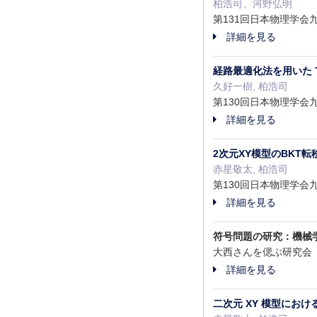
柏浩司、河野弘明
第131回日本物理学会九
詳細を見る
経路最適化法を用いた T
久好一樹, 柏浩司
第130回日本物理学会九
詳細を見る
2次元XY模型のBKT
赤星敬太, 柏浩司
第130回日本物理学会九
詳細を見る
符号問題の研究：機械
大西さんを偲ぶ研究会「
詳細を見る
二次元 XY 模型にお