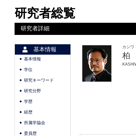
研究者総覧
研究者詳細
カシワ
基本情報
柏
基本情報
◆
KASHIW
学位
◆
研究キーワード
◆
研究分野
◆
学歴
◆
経歴
◆
所属学協会
◆
委員歴
◆