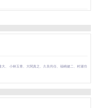
達大、 小林玉青、大関真之、久良尚任、福嶋健二、村瀬功