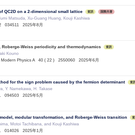
f QC2D on a 2-dimensional small lattice
査読
国際共著
fumi Matsuda, Xu-Guang Huang, Kouji Kashiwa
112 034511 2025年8月
, Roberge-Weiss periodicity and thermodynamics
査読
oaki Kouno
l of Modern Physics A 40 ( 22 ) 2550060 2025年6月
thod for the sign problem caused by the fermion determinant
査
iwa, Y. Namekawa, H. Takase
111 094503 2025年5月
model, modular transformation, and Roberge-Weiss transition
査
hima, Motoi Tachibana, and Kouji Kashiwa
111 014026 2025年1月