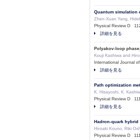
Quantum simulation o
Zhen-Xuan Yang, Hide
Physical Review D 
詳細を見る
Polyakov-loop phase
Kouji Kashiwa and Hir
International Journa
詳細を見る
Path optimization me
K. Hisayoshi, K. Kash
Physical Review D 
詳細を見る
Hadron-quark hybrid 
Hiroaki Kouno, Riki Os
Physical Review D 