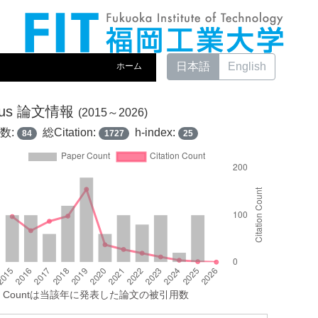
日本語
English
ホーム
pus 論文情報
(2015～2026)
数:
総Citation:
h-index:
84
1727
25
tion Countは当該年に発表した論文の被引用数