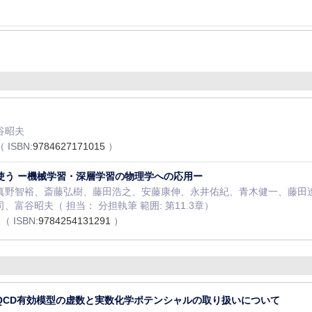
谷昭夫
（ ISBN:
9784627171015
）
使う ー機械学習・深層学習の物理学への応用ー
真野智裕、斎藤弘樹、藤田浩之、安藤康伸、永井佑紀、青木健一、藤田
富谷昭夫（ 担当： 分担執筆 範囲: 第11.3章）
月
（ ISBN:
9784254131291
）
QCD有効模型の虚数と実数化学ポテンシャルの取り扱いについて