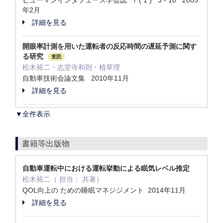
ヒューマンインタフェース学会誌 7 ( 1 ) 3 - 10 2005
年2月
詳細を見る
開眼率計測を用いた運転者の反応時間の遅延予測に関す
る研究
査読
松木裕二・志堂寺和則・植草理
自動車技術会論文集 2010年11月
詳細を見る
▼全件表示
書籍等出版物
自動車運転中における運転挙動による眠気レベル推定
松木裕二（ 担当： 共著）
QOL向上の ための睡眠マネジジメント 2014年11月
詳細を見る