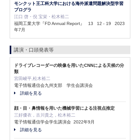
モンクット王工科大学における海外派遣問題解決型学習
プログラ
江口 啓・倪 宝栄・松木裕二
福岡工業大学『FD Annual Report』 13 12 - 19 2023
年7月
講演・口頭発表等
ドライブレコーダーの映像を用いたCNNによる天候の分
類
宮田崚平,松木裕二
電子情報通信会九州支部 学生会講演会
詳細を見る
顔・目・鼻情報を用いた機械学習による注視点推定
三好優衣，古川貴之，松木裕二
電子情報通信学会学生講演会 2022年9月
詳細を見る