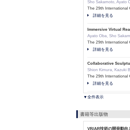
Sho Sakamoto, Ayato O
The 29th Internationa
詳細を見る
Immersive Virtual Re
Ayato Oba, Sho Sakamo
The 29th Internationa
詳細を見る
Collaborative Sculptu
Shion Kimura, Kazuki 
The 29th Internationa
詳細を見る
▼全件表示
書籍等出版物
VR/AR技術の開発動