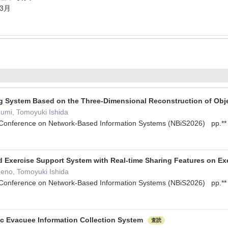
年3月
ing System Based on the Three-Dimensional Reconstruction of Obj
umi, Tomoyuki Ishida
l Conference on Network-Based Information Systems (NBiS2026) pp.
d Exercise Support System with Real-time Sharing Features on Ex
eno, Tomoyuki Ishida
l Conference on Network-Based Information Systems (NBiS2026) pp.
c Evacuee Information Collection System
査読