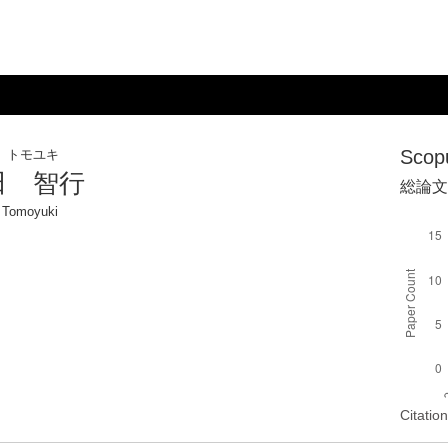
Sco
 トモユキ
田 智行
総論文
 Tomoyuki
Cita