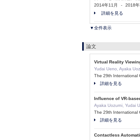
2014年11月
2018
-
詳細を見る
▼全件表示
論文
Virtual Reality View
Yudai Ueno, Ayaka Uoz
The 29th Internationa
詳細を見る
Influence of VR-base
Ayaka Uozumi, Yudai U
The 29th Internationa
詳細を見る
Contactless Automati