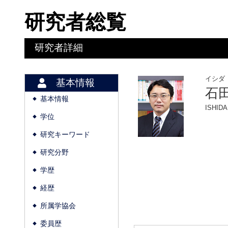
研究者総覧
研究者詳細
イシダ
基本情報
石
基本情報
◆
ISHIDA
学位
◆
研究キーワード
◆
研究分野
◆
学歴
◆
経歴
◆
所属学協会
◆
委員歴
◆