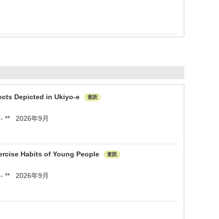
ects Depicted in Ukiyo-e
査読
** - ** 2026年9月
ercise Habits of Young People
査読
** - ** 2026年9月