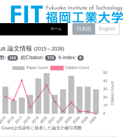
日本語
English
ホーム
pus 論文情報
(2015～2026)
数:
総Citation:
h-index:
154
376
9
tion Countは当該年に発表した論文の被引用数