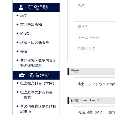
所属
研究活動
論文
◆
書籍等出版物
◆
連絡先
MISC
◆
ホームページ
講演・口頭発表等
◆
外部リンク
受賞
◆
共同研究・競争的資金
◆
等の研究課題
学位
教育活動
担当授業科目（学内）
博士（ソフトウェア情報学
◆
担当経験のある科目
◆
（授業）
研究キーワード
その他教育活動及び特
◆
記事項
複合現実（MR）
臨