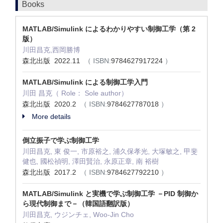
Books
MATLAB/Simulink によるわかりやすい制御工学（第 2
版）
川田昌克,西岡勝博
森北出版 2022.11
（ ISBN:
9784627917224
）
MATLAB/Simulink による制御工学入門
川田 昌克（ Role： Sole author）
森北出版 2020.2
（ ISBN:
9784627787018
）
More details
倒立振子で学ぶ制御工学
川田昌克, 東 俊一, 市原裕之, 浦久保孝光, 大塚敏之, 甲斐
健也, 國松禎明, 澤田賢治, 永原正章, 南 裕樹
森北出版 2017.2
（ ISBN:
9784627792210
）
MATLAB/Simulink と実機で学ぶ制御工学 －PID 制御か
ら現代制御まで－（韓国語翻訳版）
川田昌克, ウジンチェ, Woo-Jin Cho