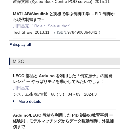
教保文庫 (Kyobo Book Centre POD service) 2015.11
MATLAB/Simulink と実機で学ぶ制御工学 －PID 制御か
ら現代制御まで－
川田昌克（ Role： Sole author）
TechShare 2013.11
（ ISBN:
9784906864041
）
▼display all
MISC
LEGO 部品と Arduino を利用した「倒立振子」の開発
レシピ ー やっぱりモノを動かしてみたいでしょ！
川田昌克
システム/制御/情報 68 ( 3 ) 84 - 89 2024.3
More details
Arduino/LEGO 教材を利用した PID 制御の教育事例 ー
経験則，モデルマッチングからデータ駆動制御，外乱補
償まで