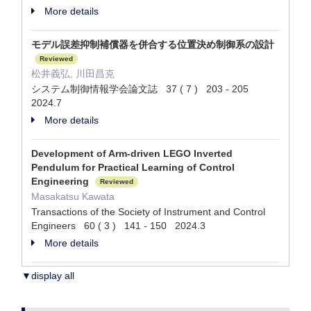
More details
モデル誤差抑制補償器を併合する位置決め制御系の設計
Reviewed
松井義弘, 川田昌克
システム制御情報学会論文誌 37 ( 7 ) 203 - 205
2024.7
More details
Development of Arm-driven LEGO Inverted
Pendulum for Practical Learning of Control
Engineering
Reviewed
Masakatsu Kawata
Transactions of the Society of Instrument and Control
Engineers 60 ( 3 ) 141 - 150 2024.3
More details
▼display all