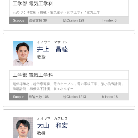
工学部 電気工学科
ものづくり技術（機械・電気電子・化学工学） / 電力工学
Scopus
総論文数 39
総Citation 129
h-index 6
イノウエ マサヨシ
井上 昌睦
教授
工学部 電気工学科
超伝導線材，超伝導薄膜、電力ケーブル，電力系統工学、微小信号計測，
磁場計測，極低温下計測、省エネルギー
Scopus
総論文数 106
総Citation 1213
h-index 18
オオヤマ カズヒロ
大山 和宏
教授