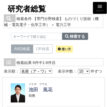
研究者総覧
メニュー
検索条件
【専門分野検索】 ものづくり技術（機
械・電気電子・化学工学） ＞ 電力工学
検索する
AND検索
OR検索
使い方
検索結果
6件中1-6件目
表示順：
表示件数：
件ずつ
イケダ フウカ
池田 風花
助教