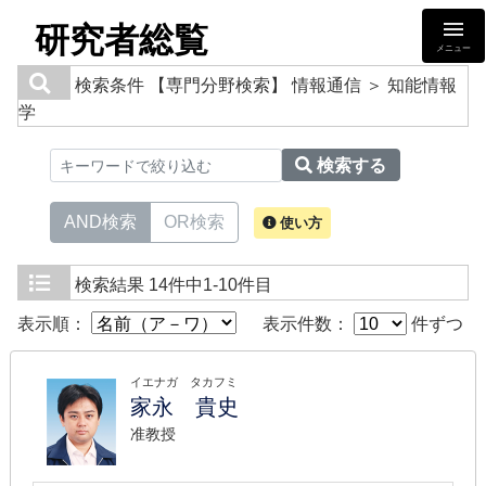
研究者総覧
メニュー
検索条件
【専門分野検索】 情報通信 ＞ 知能情報
学
検索する
AND検索
OR検索
使い方
検索結果
14件中1-10件目
表示順：
表示件数：
件ずつ
イエナガ タカフミ
家永 貴史
准教授