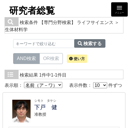
研究者総覧
メニュー
検索条件
【専門分野検索】 ライフサイエンス ＞
生体材料学
検索する
AND検索
OR検索
使い方
検索結果
1件中1-1件目
表示順：
表示件数：
件ずつ
シモト タケシ
下戸 健
准教授