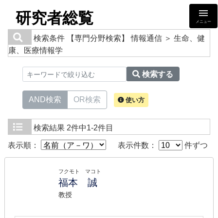
研究者総覧
メニュー
検索条件
【専門分野検索】 情報通信 ＞ 生命、健
康、医療情報学
検索する
AND検索
OR検索
使い方
検索結果
2件中1-2件目
表示順：
表示件数：
件ずつ
フクモト マコト
福本 誠
教授