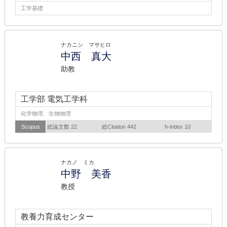
工学基礎
ナカニシ マサヒロ
中西 真大
助教
工学部 電気工学科
化学物理、生物物理
Scopus
総論文数 22
総Citation 442
h-index 10
ナカノ ミカ
中野 美香
教授
教養力育成センター