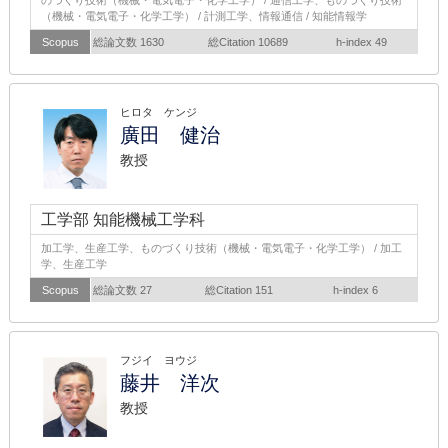
のづくり技術（機械・電気電子・化学工学） / 通信工学、ものづくり技術
（機械・電気電子・化学工学） / 計測工学、情報通信 / 知能情報学
Scopus
総論文数 1630
総Citation 10689
h-index 49
ヒロタ ケンジ
廣田 健治
教授
工学部 知能機械工学科
加工学、生産工学、ものづくり技術（機械・電気電子・化学工学） / 加工
学、生産工学
Scopus
総論文数 27
総Citation 151
h-index 6
フジイ ヨウジ
藤井 洋次
教授