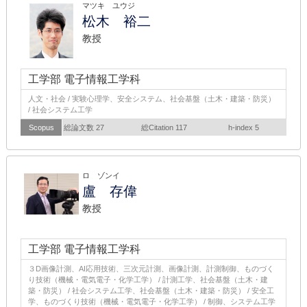
マツキ ユウジ
松木 裕二
教授
工学部 電子情報工学科
人文・社会 / 実験心理学、安全システム、社会基盤（土木・建築・防災）
/ 社会システム工学
Scopus
総論文数 27
総Citation 117
h-index 5
ロ ゾンイ
盧 存偉
教授
工学部 電子情報工学科
３D画像計測、AI応用技術、三次元計測、画像計測、計測制御、ものづく
り技術（機械・電気電子・化学工学） / 計測工学、社会基盤（土木・建
築・防災） / 社会システム工学、社会基盤（土木・建築・防災） / 安全工
学、ものづくり技術（機械・電気電子・化学工学） / 制御、システム工学