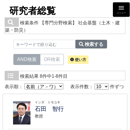
研究者総覧
メニュー
検索条件
【専門分野検索】 社会基盤（土木・建
築・防災）
検索する
AND検索
OR検索
使い方
検索結果
8件中1-8件目
表示順：
表示件数：
件ずつ
イシダ トモユキ
石田 智行
教授