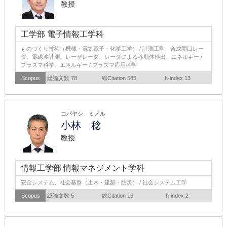
教授
工学部 電子情報工学科
ものづくり技術（機械・電気電子・化学工学） / 計測工学、合成開口レー
ダ、電磁波計測、レーザレーダ、レーダによる移動体検出、エネルギー /
プラズマ科学、エネルギー / プラズマ応用科学
Scopus
総論文数 78
総Citation 585
h-index 13
コバヤシ ミノル
小林 稔
教授
情報工学部 情報マネジメント学科
安全システム、社会基盤（土木・建築・防災） / 社会システム工学
Scopus
総論文数 5
総Citation 16
h-index 2