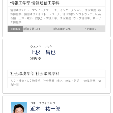
情報工学部 情報通信工学科
情報通信 / ヒューマンインタフェース、インタラクション、情報通信 / 感
性情報学、情報通信 / 情報ネットワーク、情報通信 / ソフトウェア、社会
基盤（土木・建築・防災） / 防災工学、情報通信 / ウェブ情報学、サービ
ス情報学
Scopus
総論文数 154
総Citation 376
h-index 9
ウエスギ マサヤ
上杉 昌也
准教授
社会環境学部 社会環境学科
人文・社会 / 人文地理学、社会基盤（土木・建築・防災） / 建築計画、都
市計画
コギ ユウイチロウ
近木 祐一郎