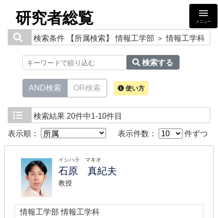
研究者総覧
メニュー
検索条件
【所属検索】 情報工学部 ＞ 情報工学科
検索する
AND検索
OR検索
使い方
検索結果
20件中1-10件目
表示順：
表示件数：
件ずつ
イシハラ マキオ
石原 真紀夫
教授
情報工学部 情報工学科