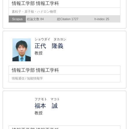
情報工学部 情報工学科
素粒子・原子核・ハドロン物理
Scopus
総論文数 84
総Citation 1727
h-index 25
ショウダイ タカヨシ
正代 隆義
教授
情報工学部 情報工学科
情報通信 / 知能情報学
フクモト マコト
福本 誠
教授