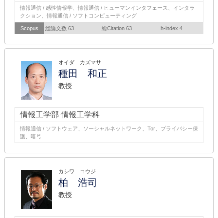
情報通信 / 感性情報学、情報通信 / ヒューマンインタフェース、インタラ
クション、情報通信 / ソフトコンピューティング
Scopus
総論文数 63
総Citation 63
h-index 4
オイダ カズマサ
種田 和正
教授
情報工学部 情報工学科
情報通信 / ソフトウェア、ソーシャルネットワーク、Tor、プライバシー保
護、暗号
カシワ コウジ
柏 浩司
教授